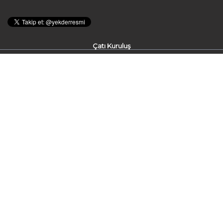
Çatı Kuruluş
Kardeş Kuruluşlar
İletişim
KVKK Aydınlatma
Gizlilik
Metni
Politikası