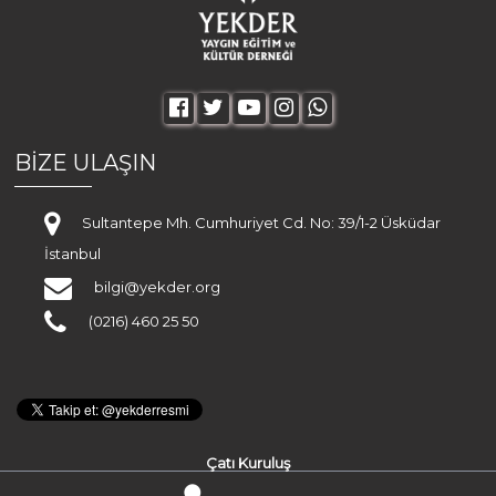
BİZE ULAŞIN
Sultantepe Mh. Cumhuriyet Cd. No: 39/1-2 Üsküdar
İstanbul
bilgi@yekder.org
(0216) 460 25 50
Çatı Kuruluş