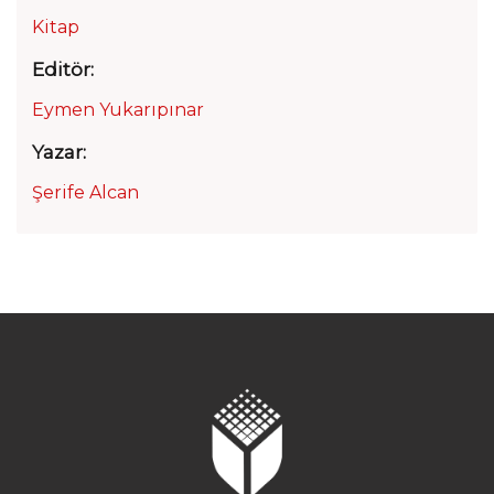
Kitap
Editör:
Eymen Yukarıpınar
Yazar:
Şerife Alcan