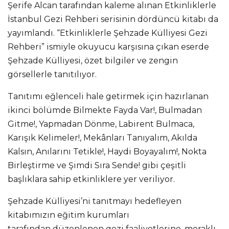
Şerife Alcan tarafından kaleme alınan Etkinliklerle
İstanbul Gezi Rehberi serisinin dördüncü kitabı da
yayımlandı. “Etkinliklerle Şehzade Külliyesi Gezi
Rehberi” ismiyle okuyucu karşısına çıkan eserde
Şehzade Külliyesi, özet bilgiler ve zengin
görsellerle tanıtılıyor.
Tanıtımı eğlenceli hale getirmek için hazırlanan
ikinci bölümde Bilmekte Fayda Var!, Bulmadan
Gitme!, Yapmadan Dönme, Labirent Bulmaca,
Karışık Kelimeler!, Mekânları Tanıyalım, Akılda
Kalsın, Anılarını Tetikle!, Haydi Boyayalım!, Nokta
Birleştirme ve Şimdi Sıra Sende! gibi çeşitli
başlıklara sahip etkinliklere yer veriliyor.
Şehzade Külliyesi’ni tanıtmayı hedefleyen
kitabımızın eğitim kurumları
tarafından düzenlenen gezi faaliyetlerine, meraklı