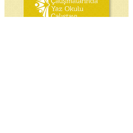
Gençlik Çalışmalarında Yaz Okulu Çalıştayı
Sonuç Raporu