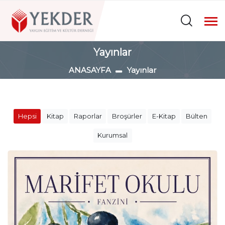
Yayınlar
ANASAYFA
Yayınlar
Hepsi
Kitap
Raporlar
Broşürler
E-Kitap
Bülten
Kurumsal