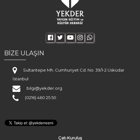
BİZE ULAŞIN
Sultantepe Mh. Cumhuriyet Cd. No: 39/1-2 Üsküdar
İstanbul
bilgi@yekder.org
(0216) 460 25 50
Çatı Kuruluş