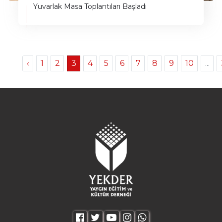
Yuvarlak Masa Toplantıları Başladı
‹
1
2
3
4
5
6
7
8
9
10
...