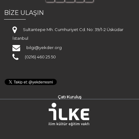
BİZE ULAŞIN
Sultantepe Mh. Cumhuriyet Cd. No: 39/1-2 Üsküdar
İstanbul
bilgi@yekder.org
(0216) 460 25 50
Çatı Kuruluş