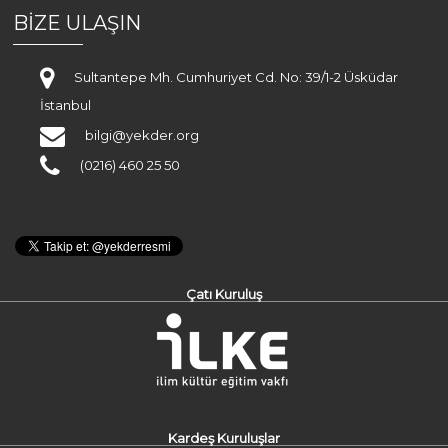
BİZE ULAŞIN
Sultantepe Mh. Cumhuriyet Cd. No: 39/1-2 Üsküdar
İstanbul
bilgi@yekder.org
(0216) 460 25 50
Çatı Kuruluş
Kardeş Kuruluşlar