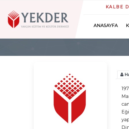
KALBE 
ANASAYFA
Ha
197
Mar
cam
Eği
yap
Din