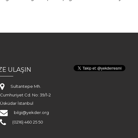
ZE ULAŞIN
Sultantepe Mh.
Cumhuriyet Cd. No: 39/1-2
Üsküdar İstanbul
bilgi@yekder.org
(0216) 460 25 50