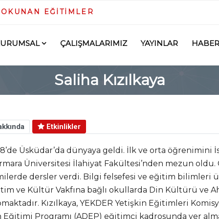
DOKUNAN EĞİTİMLER
KURUMSAL
ÇALIŞMALARIMIZ
YAYINLAR
HABER
Saliha Kızılkaya
kkında
Etkinlikler
8’de Üsküdar’da dünyaya geldi. İlk ve orta öğrenimini 
mara Üniversitesi İlahiyat Fakültesi’nden mezun oldu. 
ilerde dersler verdi. Bilgi felsefesi ve eğitim bilimleri
tim ve Kültür Vakfına bağlı okullarda Din Kültürü ve A
maktadır. Kızılkaya, YEKDER Yetişkin Eğitimleri Komi
 Eğitimi Programı (ADEP) eğitimci kadrosunda yer alma