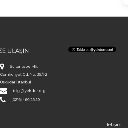
ZE ULAŞIN
Sultantepe Mh.
Cumhuriyet Cd. No: 39/1-2
Üsküdar İstanbul
bilgi@yekder.org
(0216) 460 25 50
İletişim