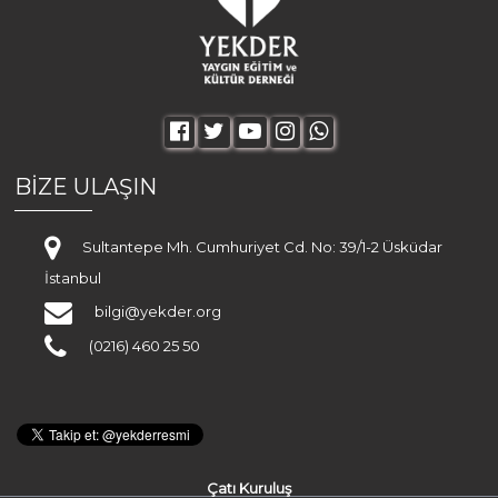
BİZE ULAŞIN
Sultantepe Mh. Cumhuriyet Cd. No: 39/1-2 Üsküdar
İstanbul
bilgi@yekder.org
(0216) 460 25 50
Çatı Kuruluş