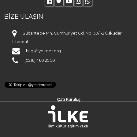
BİZE ULAŞIN
Sultantepe Mh. Cumhuriyet Cd. No: 39/1-2 Üsküdar
İstanbul
bilgi@yekder.org
(0216) 460 25 50
Çatı Kuruluş