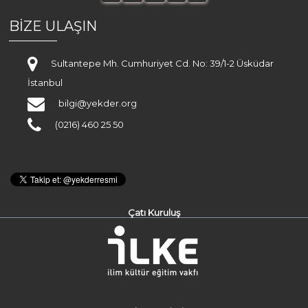
BİZE ULAŞIN
Sultantepe Mh. Cumhuriyet Cd. No: 39/1-2 Üsküdar
İstanbul
bilgi@yekder.org
(0216) 460 25 50
Çatı Kuruluş