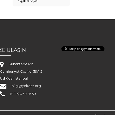
Ağırakça
ZE ULAŞIN
Sultantepe Mh.
Cumhuriyet Cd. No: 39/1-2
Üsküdar İstanbul
bilgi@yekder.org
(0216) 460 25 50