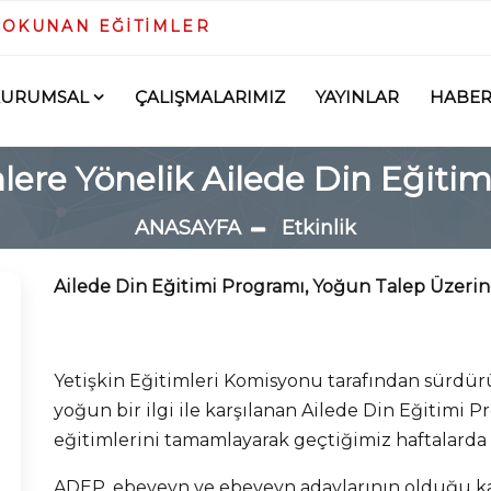
DOKUNAN EĞİTİMLER
KURUMSAL
ÇALIŞMALARIMIZ
YAYINLAR
HABER
ere Yönelik Ailede Din Eğitim
ANASAYFA
Etkinlik
Ailede Din Eğitimi Programı, Yoğun Talep Üzeri
Yetişkin Eğitimleri Komisyonu tarafından sürdür
yoğun bir ilgi ile karşılanan Ailede Din Eğitimi 
eğitimlerini tamamlayarak geçtiğimiz haftalarda
ADEP, ebeveyn ve ebeveyn adaylarının olduğu ka