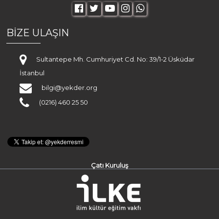
BİZE ULAŞIN
Sultantepe Mh. Cumhuriyet Cd. No: 39/1-2 Üsküdar
İstanbul
bilgi@yekder.org
(0216) 460 25 50
Çatı Kuruluş